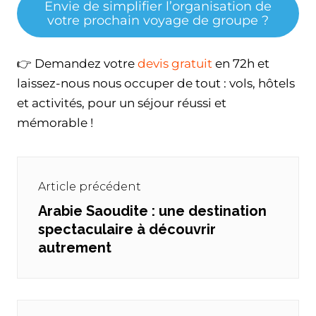
Envie de simplifier l’organisation de
votre prochain voyage de groupe ?
👉 Demandez votre
devis gratuit
en 72h et
laissez-nous nous occuper de tout : vols, hôtels
et activités, pour un séjour réussi et
mémorable !
Navigation
de
Article précédent
l’article
Arabie Saoudite : une destination
Previous
spectaculaire à découvrir
post:
autrement