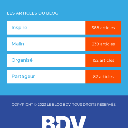
LES ARTICLES DU BLOG
Inspiré
588 articles
Malin
239 articles
Organisé
152 articles
Partageur
82 articles
COPYRIGHT © 2023 LE BLOG BDV. TOUS DROITS RÉSERVÉS.