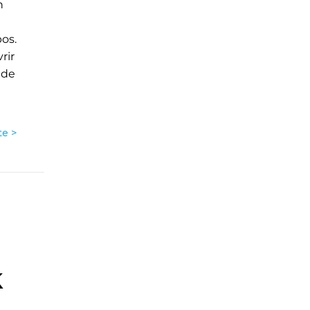
n
pos.
rir
 de
te >
k