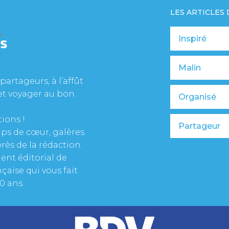
LES ARTICLES
Inspiré
Malin
partageurs, à l’affût
et voyager au bon
Organisé
tions !
Partageur
oups de cœur, galères
rès de la rédaction.
ent éditorial de
çaise qui vous fait
0 ans.