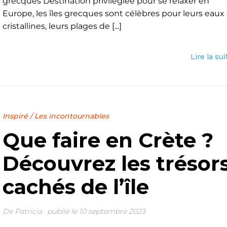
grecques Destination privilégiée pour se relaxer en
Europe, les îles grecques sont célèbres pour leurs eaux
cristallines, leurs plages de [...]
Lire la sui
Inspiré
/
Les incontournables
Que faire en Crète ?
Découvrez les trésor
cachés de l’île
De
Patricia
publié le 10 septembre 2023