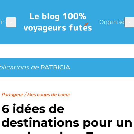
in
Organisé
blications de
PATRICIA
Partageur
/
Mes coups de coeur
6 idées de
destinations pour un