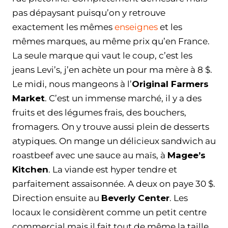
pas dépaysant puisqu’on y retrouve
exactement les mêmes
enseignes
et les
mêmes marques, au même prix qu’en France.
La seule marque qui vaut le coup, c’est les
jeans Levi’s, j’en achète un pour ma mère à 8 $.
Le midi, nous mangeons à l’
Original Farmers
Market
. C’est un immense marché, il y a des
fruits et des légumes frais, des bouchers,
fromagers. On y trouve aussi plein de desserts
atypiques. On mange un délicieux sandwich au
roastbeef avec une sauce au maïs, à
Magee’s
Kitchen
. La viande est hyper tendre et
parfaitement assaisonnée. A deux on paye 30 $.
Direction ensuite au
Beverly Center
. Les
locaux le considèrent comme un petit centre
commercial mais il fait tout de même la taille