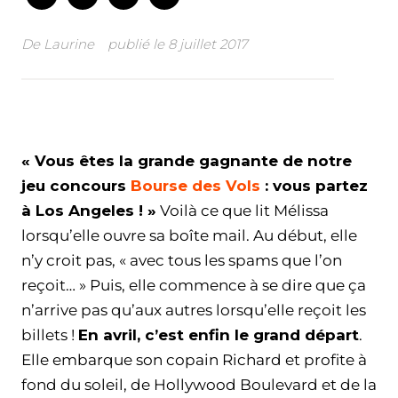
De
Laurine
publié le
8 juillet 2017
Facebook
Twitter
WhatsApp
Email
« Vous êtes la grande gagnante de notre
jeu concours
Bourse des Vols
: vous partez
à Los Angeles ! »
Voilà ce que lit Mélissa
lorsqu’elle ouvre sa boîte mail. Au début, elle
n’y croit pas, « avec tous les spams que l’on
reçoit… » Puis, elle commence à se dire que ça
n’arrive pas qu’aux autres lorsqu’elle reçoit les
billets !
En avril, c’est enfin le grand départ
.
Elle embarque son copain Richard et profite à
fond du soleil, de Hollywood Boulevard et de la