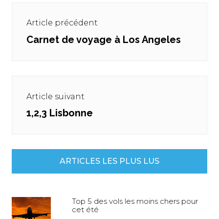
Navigation
de
Article précédent
l’article
Carnet de voyage à Los Angeles
Previous
post:
Article suivant
1,2,3 Lisbonne
Next
post:
ARTICLES LES PLUS LUS
Top 5 des vols les moins chers pour
cet été