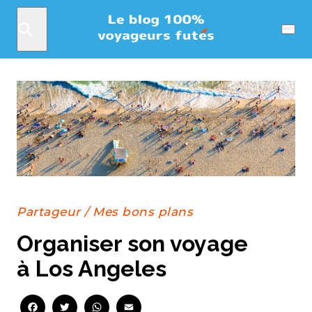
Rechercher
Menu
Partageur
/
Mes bons plans
Organiser son voyage
à Los Angeles
Facebook
Twitter
WhatsApp
Email