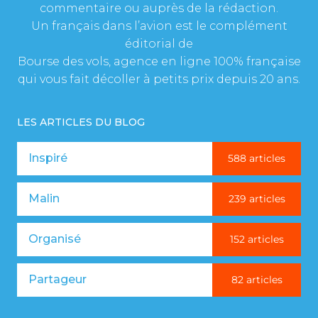
commentaire ou auprès de la rédaction.
Un français dans l’avion est le complément
éditorial de
Bourse des vols, agence en ligne 100% française
qui vous fait décoller à petits prix depuis 20 ans.
LES ARTICLES DU BLOG
Inspiré
588 articles
Malin
239 articles
Organisé
152 articles
Partageur
82 articles