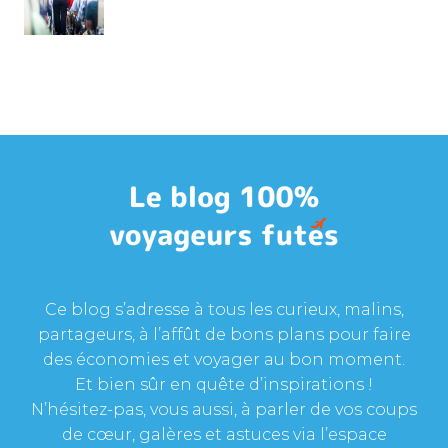
Ce blog s’adresse à tous les curieux, malins,
partageurs, à l’affût de bons plans pour faire
des économies et voyager au bon moment.
Et bien sûr en quête d’inspirations !
N’hésitez-pas, vous aussi, à parler de vos coups
de cœur, galères et astuces via l’espace