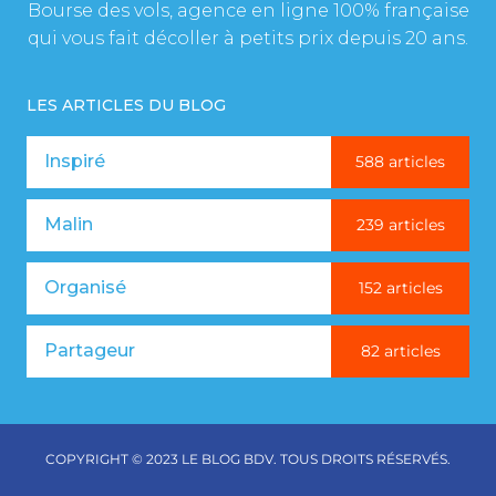
Bourse des vols, agence en ligne 100% française
qui vous fait décoller à petits prix depuis 20 ans.
LES ARTICLES DU BLOG
Inspiré
588 articles
Malin
239 articles
Organisé
152 articles
Partageur
82 articles
COPYRIGHT © 2023 LE BLOG BDV. TOUS DROITS RÉSERVÉS.