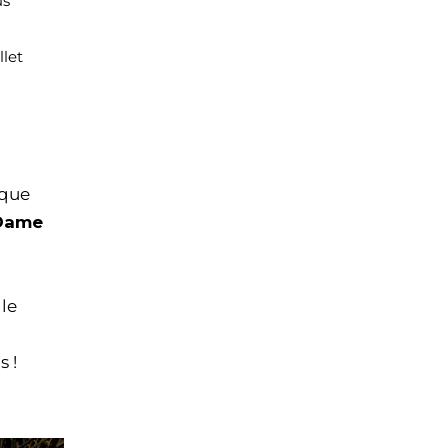
us
llet
 que
-Dame
 le
s !