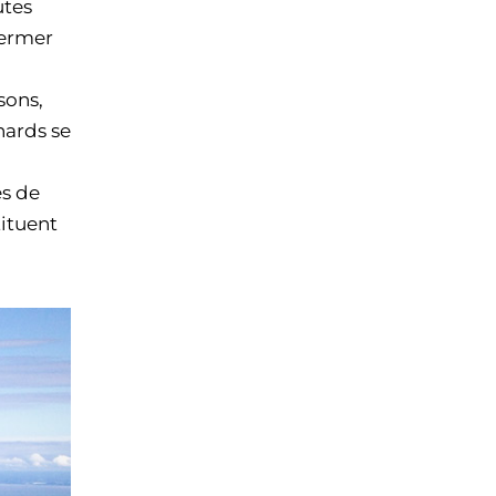
utes
fermer
isons,
nards se
ès de
tituent