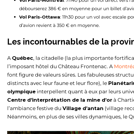
Vol Paris-Montréal
: 7h40 pour un vol direct vers l
débourserez 386 € en moyenne pour un billet d’avi
Vol Paris-Ottawa
: 11h30 pour un vol avec escale po
d’avion revient à 350 € en moyenne.
Les incontournables de la prov
A
Québec
, la citadelle (la plus importante forti
l’imposant hôtel du Château Frontenac. A
Montré
font figure de valeurs sûres. Les fabuleuses struct
distincts avec leur faune et leur flore), le
Planétar
olympique
interpellent quant à eux par leurs univer
Centre d’interprétation de la mine d’or
à Chartie
l’ambiance festive du
Village d’antan
(village rec
Néanmoins, en plus de ses villes dynamiques, le Q