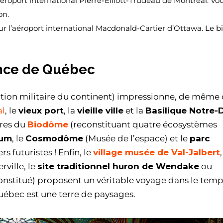
’aéroport international Pierre-Elliott-Trudeau de Montréal. Vo
on.
ur l’aéroport international Macdonald-Cartier d’Ottawa. Le bi
ince de Québec
fication militaire du continent) impressionne, de même
al
, le
vieux port
, la
vieille ville
et la
Basilique Notre
ures du
Biodôme
(reconstituant quatre écosystèmes
ium
, le
Cosmodôme
(Musée de l’espace) et le
parc
s futuristes ! Enfin, le
village musée de Val-Jalbert
,
rville, le
site traditionnel huron de Wendake
ou
onstitué) proposent un véritable voyage dans le temp
uébec est une terre de paysages.