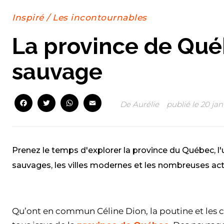
Inspiré
/
Les incontournables
La province de Qué
sauvage
Facebook
Twitter
WhatsApp
Email
De
Aurélie
publié le
20 jan
Prenez le temps d'explorer la province du Québec, 
sauvages, les villes modernes et les nombreuses acti
Facebook
Twitter
WhatsApp
Email
Qu’ont en commun Céline Dion, la poutine et les c