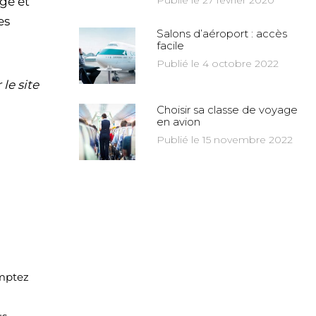
Publié le 27 février 2020
ge et
es
Salons d’aéroport : accès
facile
Publié le 4 octobre 2022
le site
Choisir sa classe de voyage
en avion
Publié le 15 novembre 2022
omptez