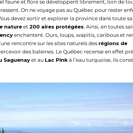
 faune et flore se développent librement, loin de to
se ressent. On ne voyage pas au Québec pour rester en
Vous devez sortir et explorer la province dans toute sa
e nature
et
200 aires protégées
. Ainsi, en toutes sa
rency
enchantent. Ours, loups, wapitis, caribous et re
d’une rencontre sur les sites naturels des
régions de
percevoir des baleines. Le Québec recense en effet pr
du Saguenay
et au
Lac Pink
à l’eau turquoise, ils cons