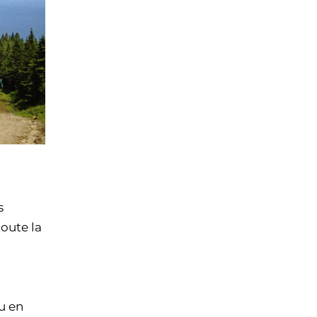
s
oute la
u en