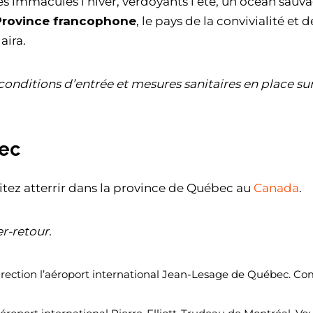
s immaculés l’hiver, verdoyants l’été, un océan sauva
Province francophone
, le pays de la convivialité et d
aira.
conditions d’entrée et mesures sanitaires en place sur 
bec
haitez atterrir dans la province de Québec au
Canada
.
er-retour.
direction l’aéroport international Jean-Lesage de Québec. C