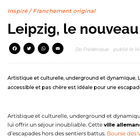
Inspiré
/
Franchement original
Leipzig, le nouveau
Facebook
Twitter
WhatsApp
Email
De
Frédérique
publié le
14
Artistique et culturelle, underground et dynamique, Le
accessible et pas chère est idéale pour une escapade
Facebook
Twitter
WhatsApp
Email
Artistique et culturelle, underground et dynamiq
lui offrir un séjour inoubliable. Cette
ville allema
d’escapades hors des sentiers battus.
Bourse des 