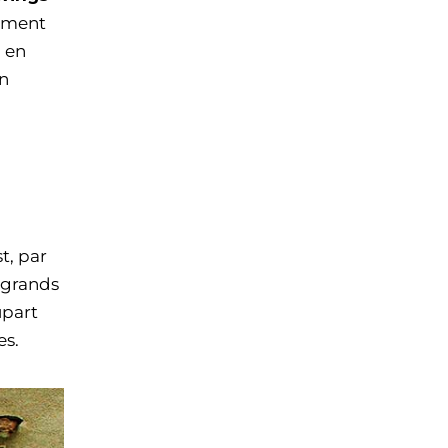
lement
à en
in
st, par
e grands
upart
es.