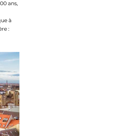
000 ans,
que à
re :