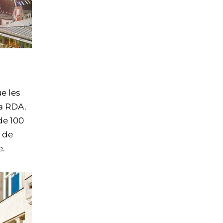
ue les
la RDA.
de 100
e de
e.