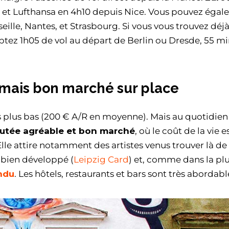
s, et Lufthansa en 4h10 depuis Nice. Vous pouvez éga
eille, Nantes, et Strasbourg. Si vous vous trouvez déj
ptez 1h05 de vol au départ de Berlin ou Dresde, 55 m
 mais bon marché sur place
es plus bas (200 € A/R en moyenne). Mais au quotidien
éputée agréable et bon marché
, où le coût de la vie e
 Elle attire notamment des artistes venus trouver là d
t bien développé (
Leipzig Card
) et, comme dans la pl
ndu
. Les hôtels, restaurants et bars sont très abordabl