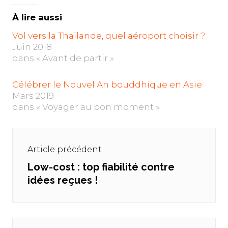
À lire aussi
Vol vers la Thaïlande, quel aéroport choisir ?
Juin 2018
dans « Avant de partir »
Célébrer le Nouvel An bouddhique en Asie
Mars 2019
dans « Voyager au bon moment »
Navigation
de
Article précédent
l’article
Low-cost : top fiabilité contre
Previous
idées reçues !
post: