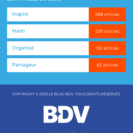
Inspiré
588 articles
Malin
239 articles
Organisé
152 articles
Partageur
82 articles
COPYRIGHT © 2023 LE BLOG BDV. TOUS DROITS RÉSERVÉS.