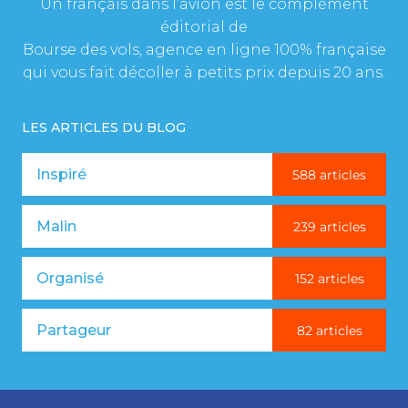
Un français dans l’avion est le complément
éditorial de
Bourse des vols, agence en ligne 100% française
qui vous fait décoller à petits prix depuis 20 ans.
LES ARTICLES DU BLOG
Inspiré
588 articles
Malin
239 articles
Organisé
152 articles
Partageur
82 articles