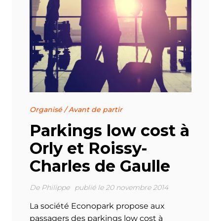
Organisé
/
Avant de partir
Parkings low cost à
Orly et Roissy-
Charles de Gaulle
De
Philippe
publié le 20 novembre 2014
La société Econopark propose aux
passagers des parkings low cost à