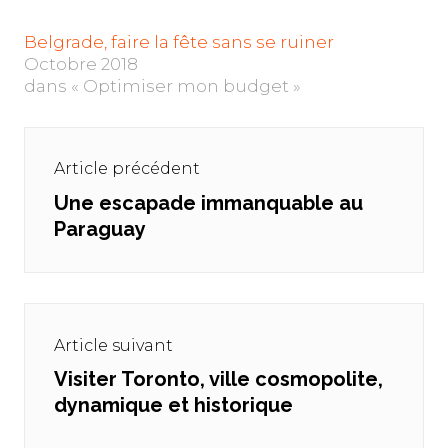
Belgrade, faire la fête sans se ruiner
Octobre 2018
dans « Optimiser mon budget »
Navigation
de
Article précédent
l’article
Une escapade immanquable au
Previous
Paraguay
post:
Article suivant
Visiter Toronto, ville cosmopolite,
Next
dynamique et historique
post: