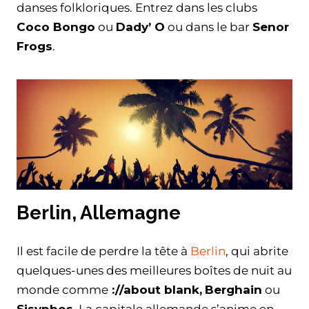
danses folkloriques. Entrez dans les clubs
Coco Bongo
ou
Dady’ O
ou dans le bar
Senor
Frogs
.
Berlin, Allemagne
Il est facile de perdre la tête à
Berlin
, qui abrite
quelques-unes des meilleures boîtes de nuit au
monde comme
://about blank,
Berghain
ou
Sisyphos
. La capitale allemande s’anime en