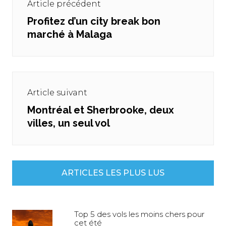
Article précédent
l’article
Profitez d’un city break bon
Previous
marché à Malaga
post:
Article suivant
Montréal et Sherbrooke, deux
Next
villes, un seul vol
post:
ARTICLES LES PLUS LUS
Top 5 des vols les moins chers pour
cet été