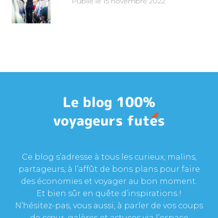
Publié le 15 novembre 2022
Ce blog s’adresse à tous les curieux, malins,
partageurs, à l’affût de bons plans pour faire
des économies et voyager au bon moment.
Et bien sûr en quête d’inspirations !
N’hésitez-pas, vous aussi, à parler de vos coups
de cœur, galères et astuces via l’espace