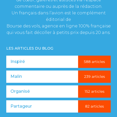
commentaire ou auprès de la rédaction.
Un français dans l’avion est le complément
éditorial de
Bourse des vols, agence en ligne 100% française
qui vous fait décoller à petits prix depuis 20 ans.
LES ARTICLES DU BLOG
Inspiré
588 articles
Malin
239 articles
Organisé
152 articles
Partageur
82 articles