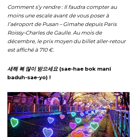
Comment s’y rendre : Il faudra compter au
moins une escale avant de vous poser à
l’aéroport de Pusan – Gimahe depuis Paris
Roissy-Charles de Gaulle. Au mois de
décembre, le prix moyen du billet aller-retour
est affiché à 710 €.
새해
복
많이
받으세요
(sae-hae bok mani
baduh-sae-yo) !