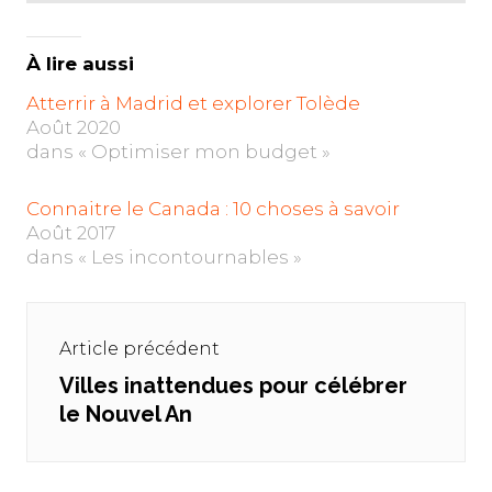
À lire aussi
Atterrir à Madrid et explorer Tolède
Août 2020
dans « Optimiser mon budget »
Connaitre le Canada : 10 choses à savoir
Août 2017
dans « Les incontournables »
Navigation
de
Article précédent
l’article
Villes inattendues pour célébrer
Previous
le Nouvel An
post: