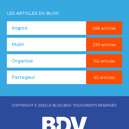
LES ARTICLES DU BLOG
Inspiré
588 articles
Malin
239 articles
Organisé
152 articles
Partageur
82 articles
COPYRIGHT © 2023 LE BLOG BDV. TOUS DROITS RÉSERVÉS.