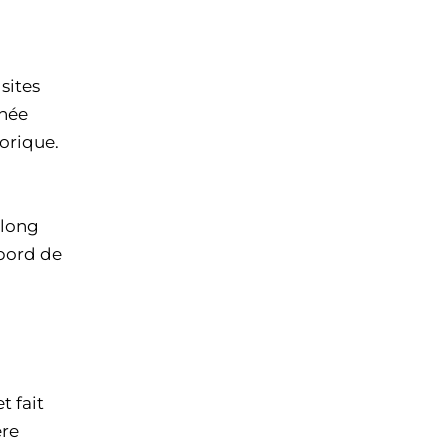
 sites
nnée
orique.
s long
 bord de
et fait
ère