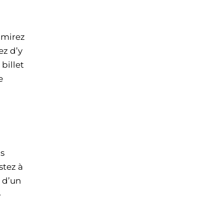
dmirez
ez d’y
 billet
e
us
stez à
 d’un
e