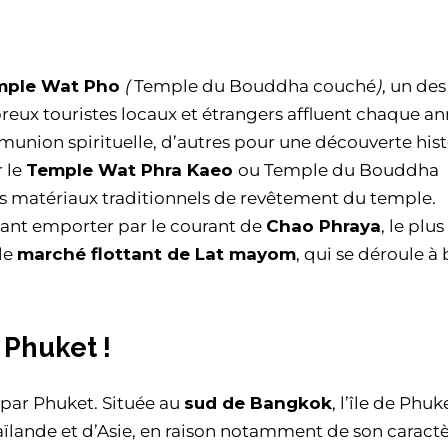
mple Wat Pho
(
Temple du Bouddha couché
)
, un des
breux touristes locaux et étrangers affluent chaque a
union spirituelle, d’autres pour une découverte hist
r le
Temple Wat Phra Kaeo
ou Temple du Bouddha
les matériaux traditionnels de revêtement du temple.
issant emporter par le courant de
Chao Phraya
, le plu
 le
marché flottant de Lat mayom
, qui se déroule à
 Phuket !
 par Phuket. Située au
sud de Bangkok
, l’île de Phuk
haïlande et d’Asie, en raison notamment de son caract