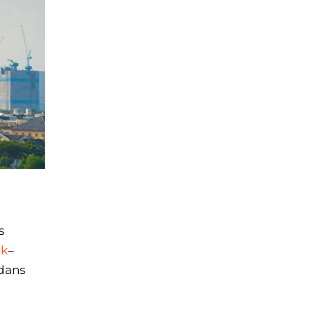
s
ok
–
 dans