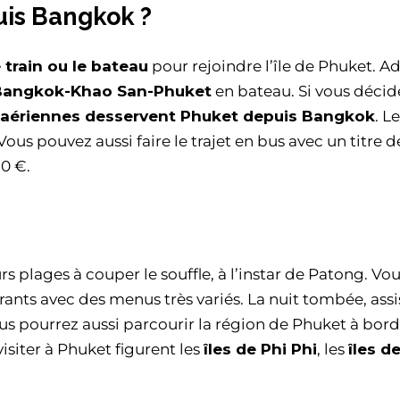
is Bangkok ?
e train ou le bateau
pour rejoindre l’île de Phuket. A
 Bangkok-Khao San-Phuket
en bateau. Si vous décid
 aériennes desservent Phuket depuis Bangkok
. Le
ous pouvez aussi faire le trajet en bus avec un titre d
30 €.
 plages à couper le souffle, à l’instar de Patong. Vo
rants avec des menus très variés. La nuit tombée, assi
s pourrez aussi parcourir la région de Phuket à bord
 visiter à Phuket figurent les
îles de Phi Phi
, les
îles d