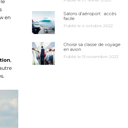
Publié le 27 février 2020
 le
s
Salons d’aéroport : accès
aw en
facile
Publié le 4 octobre 2022
Choisir sa classe de voyage
en avion
Publié le 15 novembre 2022
tion
,
autre
s.