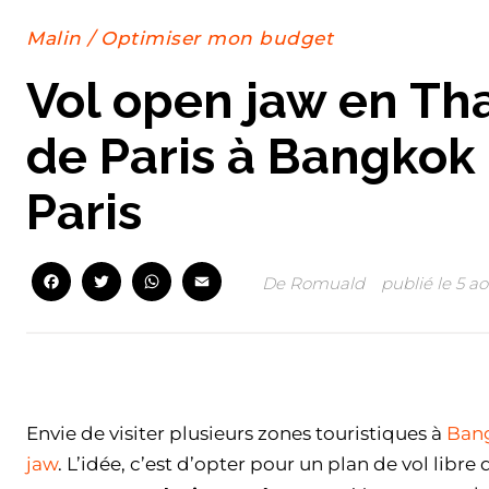
Malin
/
Optimiser mon budget
Vol open jaw en Th
de Paris à Bangkok 
Paris
Facebook
Twitter
WhatsApp
Email
De
Romuald
publié le
5 ao
Facebook
Twitter
WhatsApp
Email
Envie de visiter plusieurs zones touristiques à
Ban
jaw
. L’idée, c’est d’opter pour un plan de vol libr