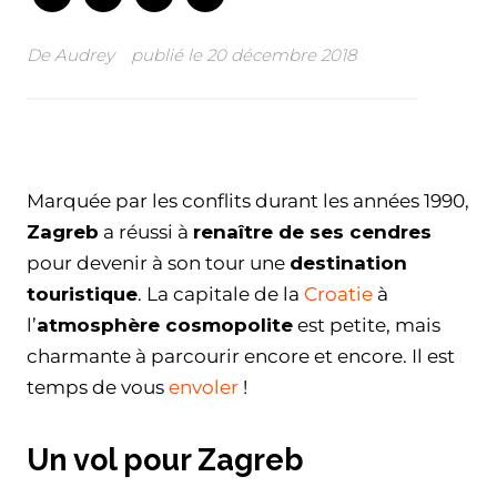
De
Audrey
publié le
20 décembre 2018
Facebook
Twitter
WhatsApp
Email
Marquée par les conflits durant les années 1990,
Zagreb
a réussi à
renaître de ses cendres
pour devenir à son tour une
destination
touristique
. La capitale de la
Croatie
à
l’
atmosphère cosmopolite
est petite, mais
charmante à parcourir encore et encore. Il est
temps de vous
envoler
!
Un vol pour Zagreb