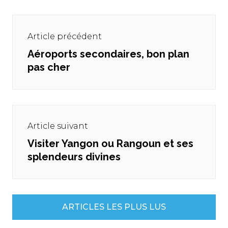
Navigation
de
Article précédent
l’article
Aéroports secondaires, bon plan
Previous
pas cher
post:
Article suivant
Visiter Yangon ou Rangoun et ses
Next
splendeurs divines
post:
ARTICLES LES PLUS LUS