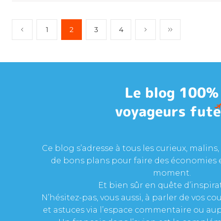
1
2
3
4
Ce blog s’adresse à tous les curieux, malins, 
de bons plans pour faire des économies 
moment.
Et bien sûr en quête d’inspira
N’hésitez-pas, vous aussi, à parler de vos c
et astuces via l’espace commentaire ou aup