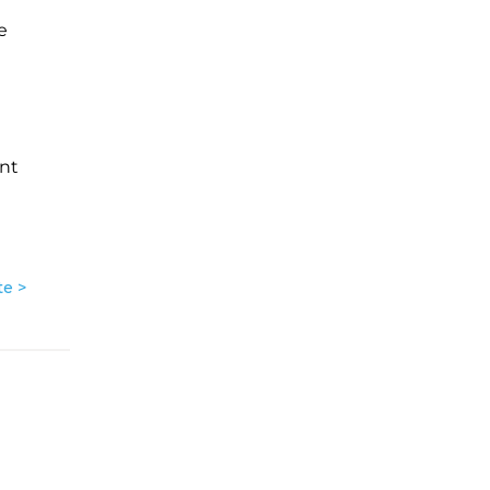
e
ant
te >