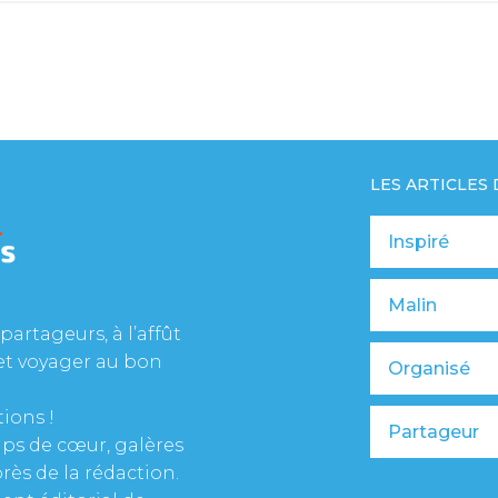
LES ARTICLES
Inspiré
Malin
partageurs, à l’affût
et voyager au bon
Organisé
tions !
Partageur
oups de cœur, galères
rès de la rédaction.